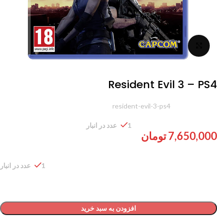
برای بزرگنمایی کلیک کنید
Resident Evil 3 – PS4
شناسه محصول:
resident-evil-3-ps4
1 عدد در انبار
7,650,000
تومان
1 عدد در انبار
افزودن به سبد خرید