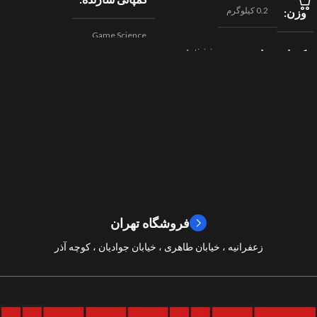
0.2 کیلوگرم
وزن
Game Science
Activision
کمپانی سازنده
,
اکشن
ژانر
Beenox
,
نقش آفرینی
مسابقه ای
ژانر
2024
سال ساخت
2019
سال ساخت
8/10
امتیازات
9/10
امتیازات
فروشگاه تهران
زعفرانیه ، خیابان طاهری ، خیابان جوادیان ، کوچه آذر