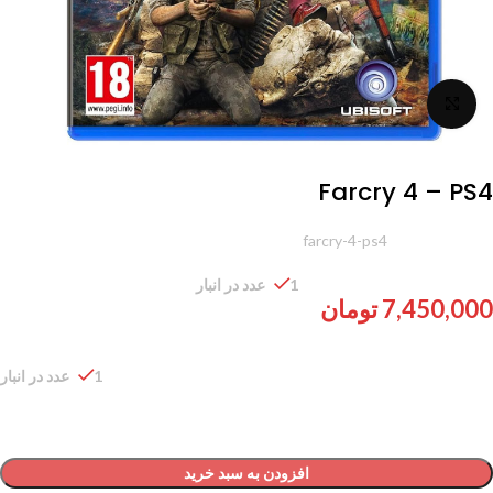
برای بزرگنمایی کلیک کنید
Farcry 4 – PS4
شناسه محصول:
farcry-4-ps4
1 عدد در انبار
7,450,000
تومان
1 عدد در انبار
افزودن به سبد خرید