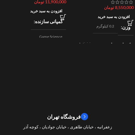
11,900,000
تومان
8,550,000
تومان
افزودن به سبد خرید
افزودن به سبد خرید
کمپانی سازنده
0.2 کیلوگرم
وزن
Game Science
Activision
کمپانی سازنده
,
اکشن
ژانر
Beenox
,
نقش آفرینی
مسابقه ای
ژانر
2024
سال ساخت
2019
سال ساخت
8/10
امتیازات
9/10
امتیازات
فروشگاه تهران
زعفرانیه ، خیابان طاهری ، خیابان جوادیان ، کوچه آذر