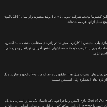
این کنسولها توسط شرکت سونی یا Sony تولید میشوند و از سال 1994 تاکنون
پنج نسل از آنها عرضه شدهاند.
بازی پلی استیشن 4 کارکرده میتوانند در ژانرهای مختلفی باشند، مانند اکشن،
ماجراجویی، پلتفرمر، کودکانه، مسابقهای، نقش آفرینی، تیراندازی، ورزشی،
استراتژی.
فرنچایز های محبوب مثل god of war , uncharted , spiderman و عناوین دیگر
از بازی های انحصاری پلی استیشن هستند .
• God of War: بازی اکشن و ماجراجویی که داستان یک مبارز اسپارتی به نام
کریتوس یا Kratos را روایت میکند که با خدایان و موجودات اساطیری یونان و