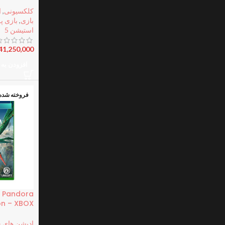
کلکسیونی
,
ا
بازی
,
بازی پ
استیشن 5
41,250,000
افزودن به 
فروخته شده
f Pandora
ion – XBOX
ادیشن های 