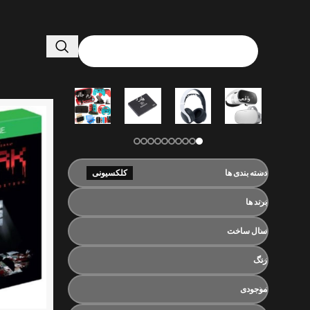
هدست پلی
لوازم جانبی
لوازم جانبی
واقعیت مجازی
هارد SSD
استیشن
نینتندو
متفرقه
دسته بندی ها
کلکسیونی
برند ها
سال ساخت
رنگ
موجودی