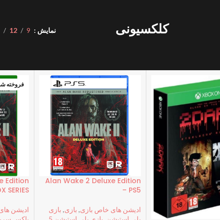
کلکسیونی
نمایش
9
12
8
لوازم جانبی
لوازم جانبی
گیفت کارت و
گیفت کارت
کن
لوازم جانبی
کنسول نینتندو
پلی استیشن
اکس باکس
کد بازی
اپل
ا
فروخته شد
 Edition
Alan Wake 2 Deluxe Edition
X SERIES
– PS5
ادیشن های خاص بازی
,
بازی
,
بازی
ادیشن های
پلی استیشن
,
بازی پلی استیشن 5
باکس سری