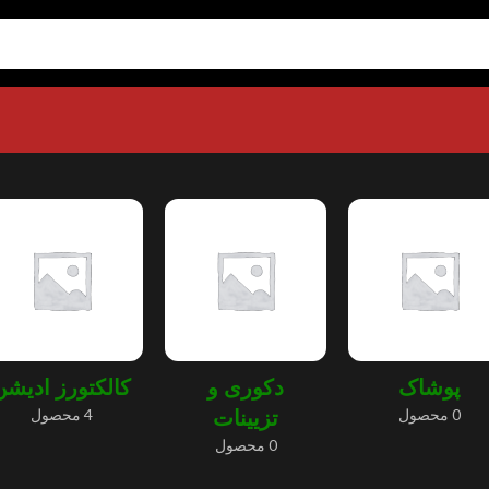
پوشاک
دکوری و
کالکتورز ادیشن
0 محصول
تزیینات
4 محصول
0 محصول