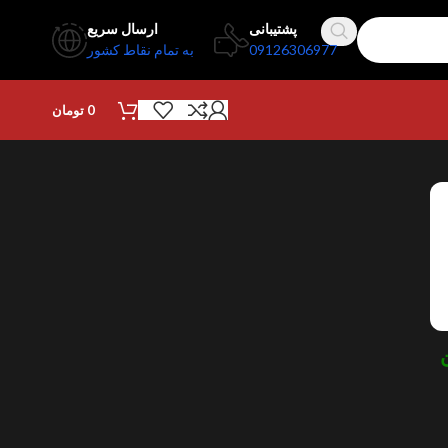
پشتیبانی
ارسال سریع
09126306977
به تمام نقاط کشور
0
تومان
نمایش 1–12 از 64 نتیجه