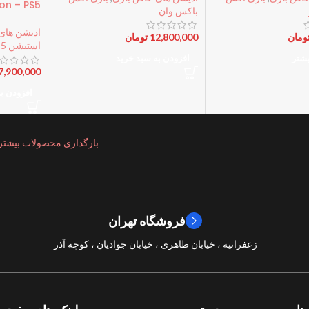
ion – PS5
باکس وان
ادیشن های
ومان
12,800,000
تومان
استیشن 5
یشتر
افزودن به سبد خرید
7,900,000
افزودن ب
بارگذاری محصولات بیشتر
فروشگاه تهران
زعفرانیه ، خیابان طاهری ، خیابان جوادیان ، کوچه آذر