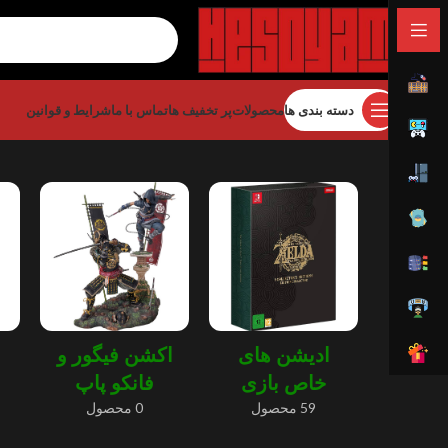
دسته بندی ها
محصولات
پر تخفیف ها
تماس با ما
شرایط و قوانین
خانه
کلکسیونی
ادیشن های
اکشن فیگور و
خاص بازی
فانکو پاپ
59 محصول
0 محصول