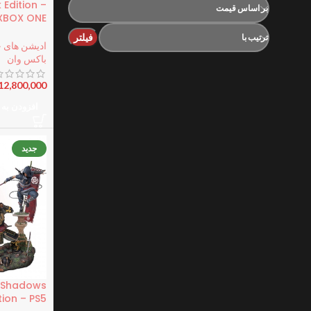
Edition –
بر اساس قیمت
XBOX ONE
فیلتر
ترتیب با
ادیشن های 
باکس وان
12,800,000
افزودن به 
جدید
d Shadows
tion – PS5