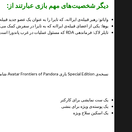
دیگر شخصیت‌های مهم بازی عبارتند از:
وایاتو: رهبر قبیله‌ی ایراانه، که تایرا را به عنوان یک عضو جدید قبیله
یوها: یکی از اعضای قبیله‌ی ایراانه که به تایرا در سفرش کمک می‌ک
تایلر لاک: فرماندهی RDA که مسئول عملیات در غرب پاندورا است.
نکات مربوط به special edition بودن
نسخه‌ی Special Edition بازی Avatar Frontiers of Pandora شامل محتوای اضافی زیر است:
یک ست نمایشی برای کارکتر
یک پوسته‌ی ویژه برای بنشی
یک اسکین سلاح ویژه