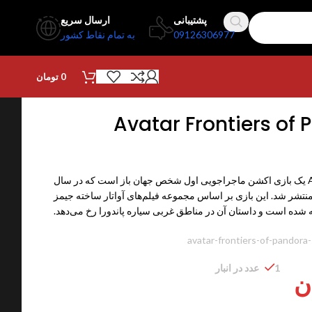
پشتیبانی
ارسال سریع
09126306977
به تمام نقاط کشور
0
تومان
Avatar Frontiers of
بازی Avatar Frontiers of Pandora یک بازی اکشن ماجراجویی اول شخص جهان باز است که در سال
۲۰ توسط شرکت Ubisoft منتشر شد. این بازی بر اساس مجموعه فیلم‌های آواتار ساخته جیمز
شده است و داستان آن در مناطق غربی سیاره پاندورا رخ می‌دهد.
avatar-frontiers-of-pandora-
1 عدد در انبار
ن