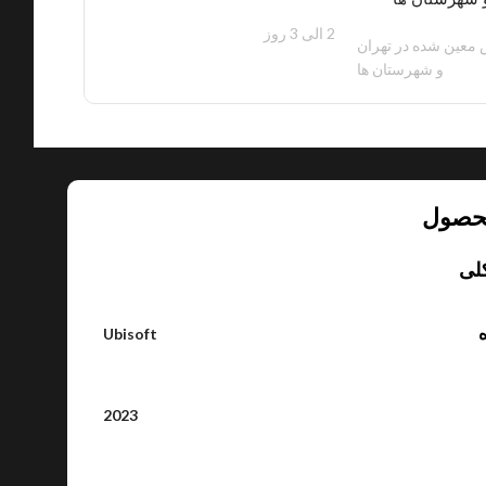
2 الی 3 روز
100 هزار تومان
معین شده در تهران
و شهرستان ها
حصول
لی
ه
Ubisoft
2023