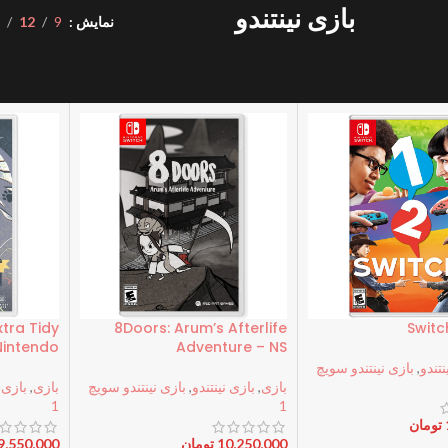
بازی نینتندو
نمایش
9
12
8
لوازم جانبی
لوازم جانبی
گیفت کارت و
گیفت کارت
کن
لوازم جانبی
کنسول نینتندو
پلی استیشن
اکس باکس
کد بازی
اپل
ا
Extra Tidy
8Doors: Arum’s Afterlife
 Nintendo
Adventure – NS
نتندو
,
بازی نینتندو سویچ
بازی
,
بازی نینتندو
,
بازی نینتندو سویچ
بازی
,
بازی ن
1
1
تومان
10,250,000
تومان
9,550,000