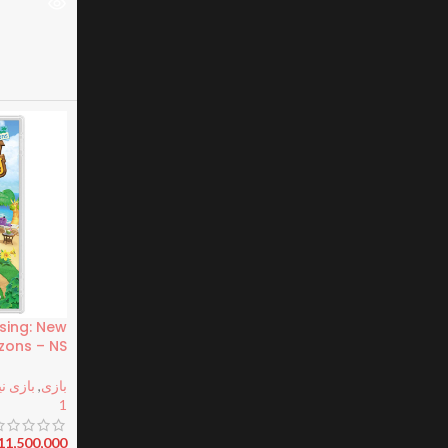
sing: New
zons – NS
بازی
,
بازی نی
1
11,500,000