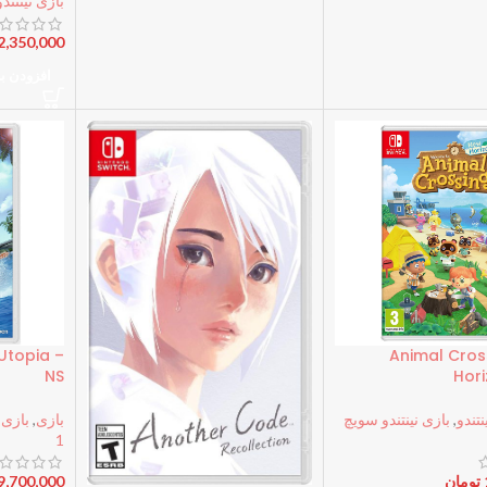
بازی نینتندو
2,350,000
افزودن ب
Utopia –
Animal Cros
NS
Hori
نتندو
,
بازی نینتندو سویچ
بازی
,
بازی ن
1
تومان
9,700,000