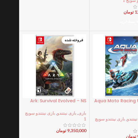
 سویچ 1
1
تومان
ه سبد خرید
فروخته شده
Ark: Survival Evolved – NS
Aqua Moto Racing 
بازی
,
بازی نینتندو
,
بازی نینتندو سویچ
ینتندو
,
بازی نینتندو سویچ
1
9,350,000
تومان
تومان