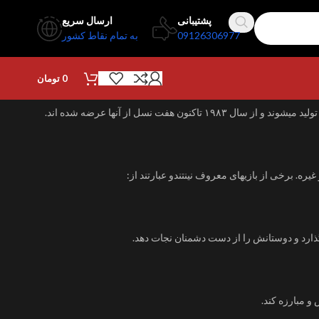
پشتیبانی
ارسال سریع
09126306977
به تمام نقاط کشور
0
تومان
نمایش 1–12 از 440 نتیجه
ره. برخی از بازیهای معروف نینتندو عبارتند از: