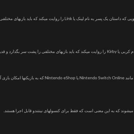
بازیهای نینتندو میتوانند از ویژگیهای منحصر به فرد نینتندو است