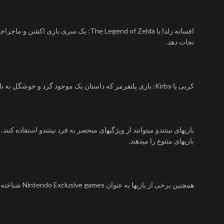
نجات دهد.
کربی یا Kirby: بازی پلتفرمر که داستان یک موجود گرد و خوشگل به نام کربی یا Kirby را روایت میکند که باید بازیهای مختلفی را پشت سر بگذارد و قدرتهای مختلفی را از دشمنانش بگیرد.
بازیهای متنوع را میدهند.
همچنین برخی از بازیها به عنوان Nintendo Exclusive games شناخته میشوند که به این معنی است که فقط برای کنسولهای نینتندو قابل اجرا هستند.