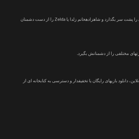
افسانه زلدا یا The Legend of Zelda: یک سری بازی اکشن و ماجراجویی که داستان یک پسر به نام لینک یا Link را روایت میکند که باید بازیهای مختلفی را پشت سر بگذارد و شاهزادهخانم زلدا یا Zelda را از دست دشمنان
فاده کنند، مانند Nintendo Switch Online یا Nintendo eShop که به بازیکنها امکان بازی آنلاین، دانلود بازیهای رایگان یا تخفیفدار و دسترسی به کتابخانه ای از