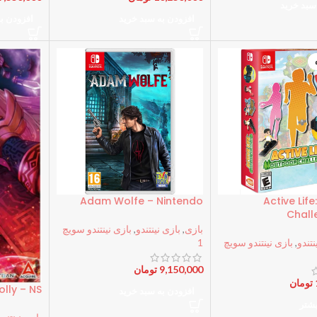
سبد خرید
افزودن به سبد خرید
افزودن ب
Adam Wolfe – Nintendo
Active Lif
Chall
بازی
,
بازی نینتندو
,
بازی نینتندو سویچ
نتندو
,
بازی نینتندو سویچ
1
9,150,000
تومان
تومان
lly – NS
افزودن به سبد خرید
یشتر