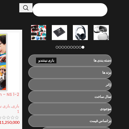
هدست پلی
لوازم جانبی
لوازم جانبی
واقعیت مجازی
هارد SSD
استیشن
نینتندو
متفرقه
دسته بندی ها
بازی نینتندو
برند ها
ژانر
1-2 Switch – NS
سال ساخت
بازی
,
بازی نی
موجودی
1
بر اساس قیمت
11,250,000