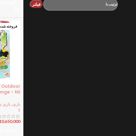
افزودن به 
فیلتر
ترتیب با
فروخته شده
e: Outdoor
enge – NS
بازی
,
بازی نی
1
10,650,000
اطلاعات ب