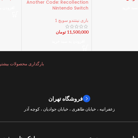
Another Code: Recollection
Nintendo Switch
سبد خرید
افزودن ب
بازی نینتندو سویچ 1
11,500,000
تومان
افزودن به سبد خرید
بارگذاری محصولات بیشتر
فروشگاه تهران
زعفرانیه ، خیابان طاهری ، خیابان جوادیان ، کوچه آذر