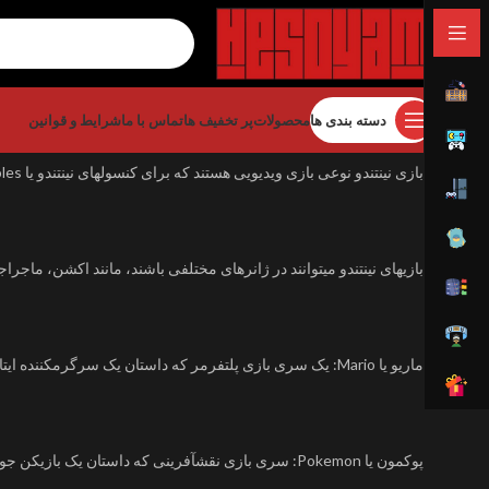
دسته بندی ها
محصولات
پر تخفیف ها
تماس با ما
شرایط و قوانین
خانه
بازی
بازی نینتندو
بازی نینتندو نوعی بازی ویدیویی هستند که برای کنسولهای نینتندو یا Nintendo consoles ساخته شدهاند. این کنسولها توسط شرکت نینتندو یا Nintendo تولید میشوند و از سال ۱۹۸۳ تاکنون هفت نسل از آنها عرضه شده اند.
بازیهای نینتندو میتوانند در ژانرهای مختلفی باشند، مانند اکشن، ماجر
ماریو یا Mario: یک سری بازی پلتفرمر که داستان یک سرگرمکننده ایتالیایی به نام ماریو یا Mario را روایت میکند که باید بازیهای مختلفی را پشت سر بگذارد و دوستانش را از دست دشمنان نجات دهد.
پوکمون یا Pokemon: سری بازی نقشآفرینی که داستان یک بازیکن جوان را روایت میکند که باید موجوداتی به نام پوکمون یا Pokemon را شکار، آموزش و مبارزه کند.