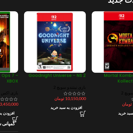
k Ops 7 –
Goodnight Universe – NS 2
Mortal Komb
XBOX
Kollect
بازی نینتندو سویچ 2
سویچ 2
بازی اکس 
10,150,000
تومان
تومان
3,450,000
افزودن به سبد خرید
سبد خرید
افزودن به
کمپانی س