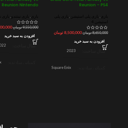
Reunion Nintendo
Reunion – PS4
بازی
,
بازی پلی استیشن
,
بازی پلی
بازی
,
بازی نینتندو
,
بازی نی
استیشن 4
مان
300,000
9,550,000
تومان
8,500,000
تومان
8,650,000
تومان
افزودن به سبد خرید
افزودن به سبد خرید
سال ساخت
022
سال ساخت
2023
N
کمپانی سازنده
x
کمپانی سازنده
Square Enix
امتیازات
9/10
امتیازات
N/A
ژانر
نقش آفرینی
ژانر
اکشن
,
نقش آفرینی
محصولا