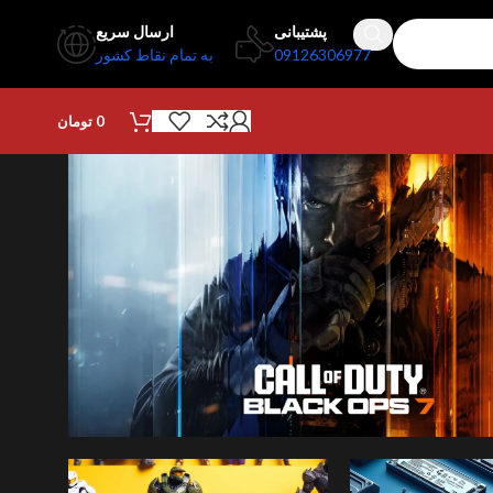
پشتیبانی
ارسال سریع
09126306977
به تمام نقاط کشور
0
تومان
برای همه کنسول ها موجود 
د بازی کال آف دیوتی