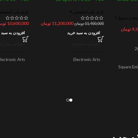
بازی پلی استیشن 4
بازی پلی استیشن 
نتندو سویچ 1
11,200,000
تومان
10,600,000
توما
11,400,000
تومان
9,
تومان
افزودن به سبد خرید
افزودن به سبد 
کمپانی سازنده
کمپانی سازند
2
lectronic Arts
Electronic Arts
Square Eni
ژانر
ورزشی
ژانر
ورزش
سال ساخت
2025
سال ساخت
امتیازات
6/10
امتیازات
0
ت جدید