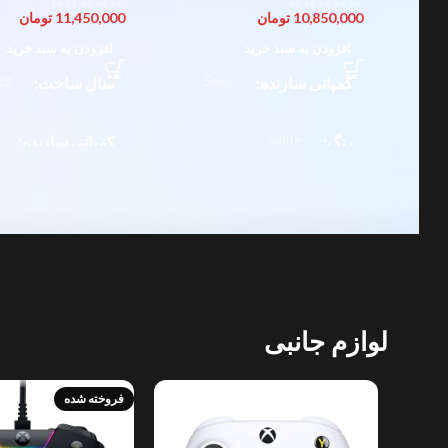
10,850,000
تومان
11,450,000
تومان
افزودن به سبد خرید
افزودن به سبد خرید
کمپانی سازنده
Sony
سال ساخت
23
رنگ
white
کمپانی سازنده
امتیازات
9/10
ژانر
اکشن
,
ماجراجویی
لوازم جانبی
فروخته شده