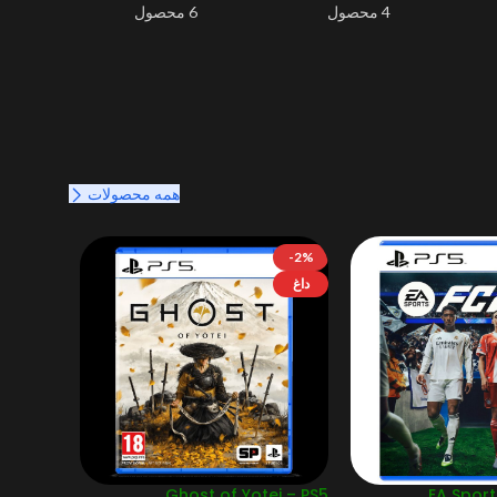
4 محصول
6 محصول
همه محصولات
-2%
داغ
Ghost of Yotei – PS5
EA Sport