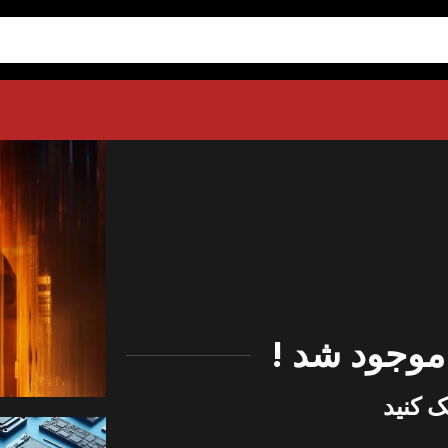
ک کنید
پیش خری