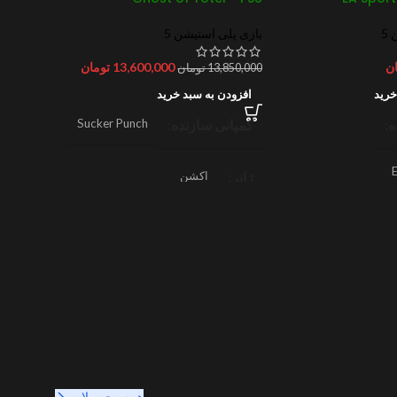
5
بازی پلی استیشن 5
ن
13,600,000
تومان
13,850,000
تومان
خرید
افزودن به سبد خرید
ه
کمپانی سازنده
Sucker Punch
E
ژانر
اکشن
,
جهان باز
ی
,
ماجراجویی
2025
سال ساخت
2025
6/1
همه محصولات