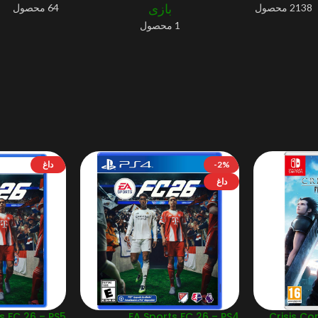
بازی
2138 محصول
64 محصول
1 محصول
-2%
داغ
داغ
s FC 26 – PS5
EA Sports FC 26 – PS4
Crisis Cor