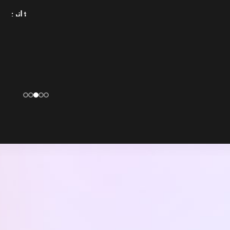
ژانر
سال سا
امتیازات