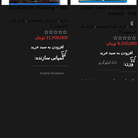
Black Myth: Wukong – PS5
Crash Team Racing Nitro
Fueled – PS4
بازی
,
بازی پلی استیشن
,
بازی پلی
بازی
,
بازی پلی استیشن
,
بازی پلی
استیشن 5
استیشن 4
11,900,000
تومان
8,550,000
تومان
افزودن به سبد خرید
افزودن به سبد خرید
کمپانی سازنده
0.2 کیلوگرم
وزن
Game Science
Activision
کمپانی سازنده
,
اکشن
ژانر
Beenox
,
نقش آفرینی
مسابقه ای
ژانر
2024
سال ساخت
2019
سال ساخت
8/10
امتیازات