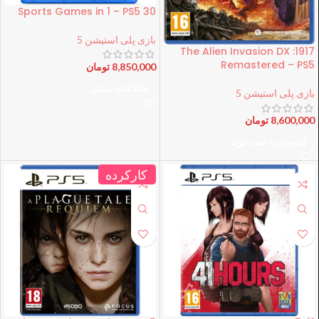
30 Sports Games in 1 – PS5
بازی پلی استیشن 5
1917: The Alien Invasion DX
Remastered – PS5
8,850,000
تومان
اطلاعات بیشتر
بازی پلی استیشن 5
8,600,000
تومان
افزودن به سبد خرید
کارکرده