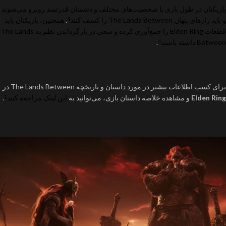
بازیکنان در طول بازی با شخصیت‌های مختلف و دشمنان قدرتمند روبرو می‌شوند
و باید راز‌های پنهان The Lands Between را کشف کنند
.
همچنین، بازیکنان باید
4
قطعات Elden Ring را جمع‌آوری کرده و سعی در بازگرداندن نظم به The Lands
Between داشته باشند
.
4
برای کسب اطلاعات بیشتر در مورد داستان و تاریخچه The Lands Between در
Elden Ring
و مشاهده خلاصه داستان بازی، می‌توانید به
این لینک
مراجعه کنید
.
1