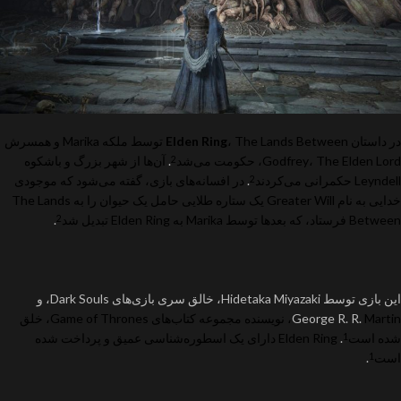
در داستان
Elden Ring
، The Lands Between توسط ملکه Marika و همسرش
Godfrey، The Elden Lord، حکومت می‌شد
.
آن‌ها از شهر بزرگ و باشکوه
2
Leyndell حکمرانی می‌کردند
.
در افسانه‌های بازی، گفته می‌شود که موجودی
2
خدایی به نام Greater Will یک ستاره طلایی حامل یک حیوان را به The Lands
Between فرستاد، که بعدها توسط Marika به Elden Ring تبدیل شد
.
2
این بازی توسط Hidetaka Miyazaki، خالق سری بازی‌های Dark Souls، و
George R. R.
Martin، نویسنده مجموعه کتاب‌های Game of Thrones، خلق
شده است
.
Elden Ring دارای یک اسطوره‌شناسی عمیق و پرداخت شده
1
است
.
1