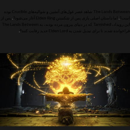
The Lands Between شاهد عصر غول‌های آتشین و شوالیه‌های Crucible بوده
است
.
اما داستان اصلی بازی پس از شکستن Elden Ring آغاز می‌شود
.
پس از
3
3
این رویداد، Tarnished که در دنیای بیرون مرده بودند، به The Lands Between
فراخوانده شدند تا برای تبدیل شدن به Elden Lord جدید رقابت کنند
.
4