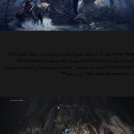
Elden Ring
، یکی از بازی‌های مورد انتظار و پرطرفدار در سبک اکشن RPG
است که توسط FromSoftware توسعه یافته و توسط Bandai Namco
Entertainment منتشر شده است
.
داستان و پس‌زمینه این بازی در سرزمینی
1
به نام
The Lands Between
رخ می‌دهد
.
2
3
4