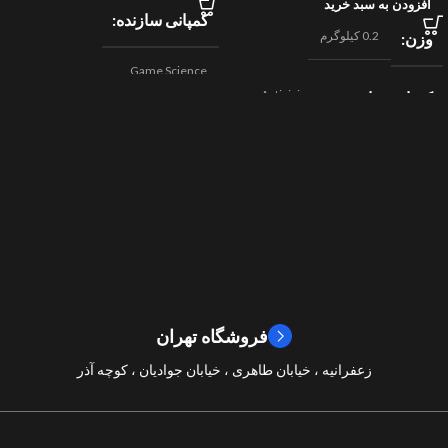
افزودن به سبد خرید
کمپانی سازنده
0.2 کیلوگرم
وزن
Game Science
Activision
کمپانی سازنده
,
اکشن
ژانر
Beenox
,
نقش آفرینی
مسابقه ای
ژانر
2024
سال ساخت
2019
سال ساخت
8/10
امتیازات
9/10
امتیازات
فروشگاه تهران
زعفرانیه ، خیابان طاهری ، خیابان جوادیان ، کوچه آذر