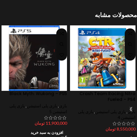
محصولات مشابه
Black Myth: Wukong – PS5
Crash Team Racing Nitro
Fueled – PS4
بازی
,
بازی پلی استیشن
,
بازی پلی
بازی
,
بازی پلی استیشن
,
بازی پلی
استیشن 5
استیشن 4
11,900,000
تومان
8,550,000
تومان
افزودن به سبد خرید