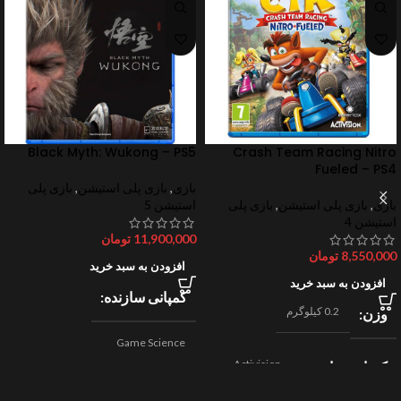
Black Myth: Wukong – PS5
Crash Team Racing Nitro
Fueled – PS4
بازی
,
بازی پلی استیشن
,
بازی پلی
بازی
,
بازی پلی استیشن
,
بازی پلی
استیشن 5
استیشن 4
11,900,000
تومان
8,550,000
تومان
افزودن به سبد خرید
افزودن به سبد خرید
کمپانی سازنده
0.2 کیلوگرم
وزن
Game Science
Activision
کمپانی سازنده
,
اکشن
ژانر
Beenox