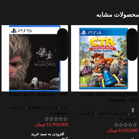
محصولات مشابه
Black Myth: Wukong – PS5
Crash Team Racing Nitro
Fueled – PS4
بازی
,
بازی پلی استیشن
,
بازی پلی
بازی
,
بازی پلی استیشن
,
بازی پلی
استیشن 5
استیشن 4
11,900,000
تومان
8,550,000
تومان
افزودن به سبد خرید