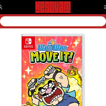
خانه
بازی
بازی نینتندو
بازی نینتندو سویچ 1