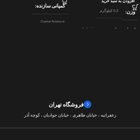
افزودن به سبد خرید
کمپانی سازنده
0.2 کیلوگرم
وزن
Game Science
Activision
کمپانی سازنده
,
اکشن
ژانر
Beenox
,
نقش آفرینی
مسابقه ای
ژانر
2024
سال ساخت
2019
سال ساخت
8/10
امتیازات
9/10
امتیازات
فروشگاه تهران
زعفرانیه ، خیابان طاهری ، خیابان جوادیان ، کوچه آذر