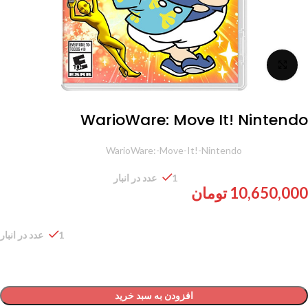
برای بزرگنمایی کلیک کنید
WarioWare: Move It! Nintendo
شناسه محصول:
WarioWare:-Move-It!-Nintendo
1 عدد در انبار
10,650,000
تومان
1 عدد در انبار
افزودن به سبد خرید