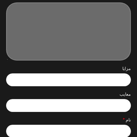
مزایا
معایب
*
نام