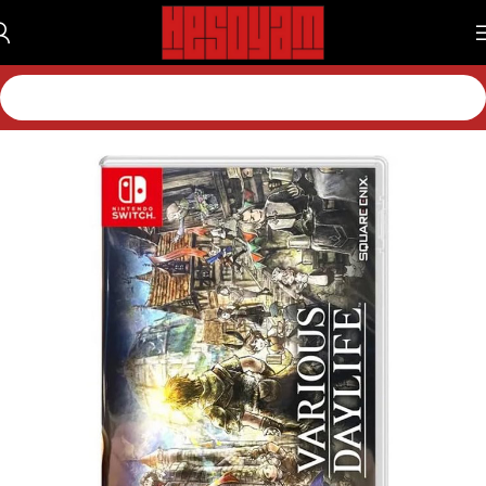
خانه
بازی
بازی نینتندو
بازی نینتندو سویچ 1