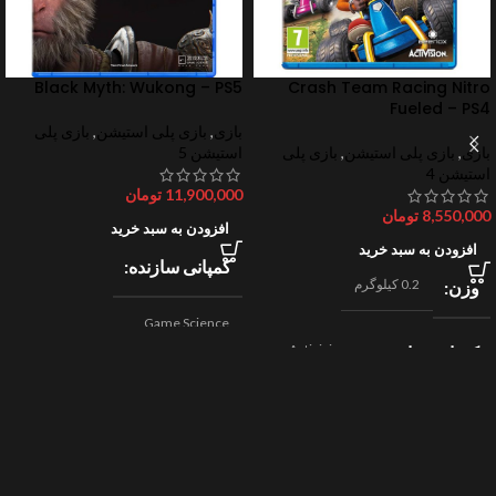
Black Myth: Wukong – PS5
Crash Team Racing Nitro
Fueled – PS4
بازی
,
بازی پلی استیشن
,
بازی پلی
بازی
,
بازی پلی استیشن
,
بازی پلی
استیشن 5
استیشن 4
11,900,000
تومان
8,550,000
تومان
افزودن به سبد خرید
افزودن به سبد خرید
کمپانی سازنده
0.2 کیلوگرم
وزن
Game Science
Activision
کمپانی سازنده
,
اکشن
ژانر
Beenox
,
نقش آفرینی
مسابقه ای
ژانر
2024
سال ساخت