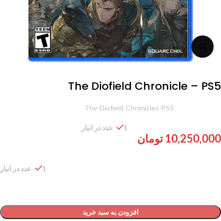
برای بزرگنمایی کلیک کنید
The Diofield Chronicle – PS5
شناسه محصول:
The-Diofield-Chronicles-PS5
1 عدد در انبار
10,250,000
تومان
1 عدد در انبار
افزودن به سبد خرید