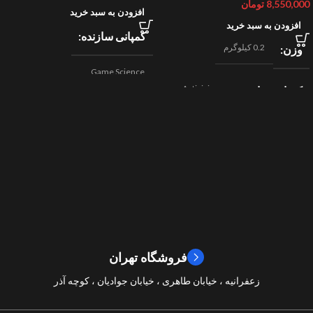
8,550,000
تومان
افزودن به سبد خرید
افزودن به سبد خرید
کمپانی سازنده
0.2 کیلوگرم
وزن
Game Science
Activision
کمپانی سازنده
,
اکشن
ژانر
Beenox
,
نقش آفرینی
مسابقه ای
ژانر
2024
سال ساخت
2019
سال ساخت
8/10
امتیازات
9/10
امتیازات
فروشگاه تهران
زعفرانیه ، خیابان طاهری ، خیابان جوادیان ، کوچه آذر