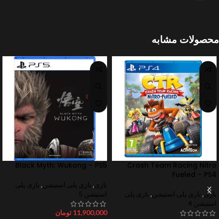
محصولات مشابه
Black Myth: Wukong – PS5
Crash Team Racing Nitro
Fueled – PS4
بازی
,
بازی پلی استیشن
,
بازی پلی
بازی
,
بازی پلی استیشن
,
بازی پلی
استیشن 5
استیشن 4
11,900,000
تومان