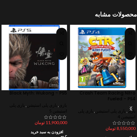
محصولات مشابه
Black Myth: Wukong – PS5
Crash Team Racing Nitro
Fueled – PS4
بازی
,
بازی پلی استیشن
,
بازی پلی
بازی
,
بازی پلی استیشن
,
بازی پلی
استیشن 5
استیشن 4
11,900,000
تومان
8,550,000
تومان
افزودن به سبد خرید