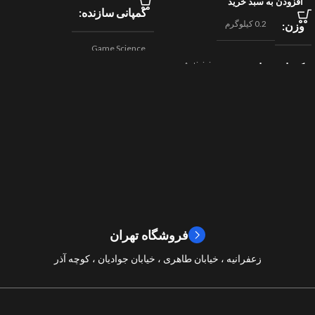
افزودن به سبد خرید
کمپانی سازنده
0.2 کیلوگرم
وزن
Game Science
Activision
کمپانی سازنده
,
اکشن
ژانر
Beenox
,
نقش آفرینی
مسابقه ای
ژانر
2024
سال ساخت
2019
سال ساخت
8/10
امتیازات
9/10
امتیازات
فروشگاه تهران
زعفرانیه ، خیابان طاهری ، خیابان جوادیان ، کوچه آذر