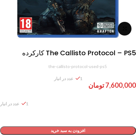
برای بزرگنمایی کلیک کنید
The Callisto Protocol – PS5 کارکرده
شناسه محصول:
the-callisto-protocol-used-ps5
1 عدد در انبار
7,600,000
تومان
1 عدد در انبار
افزودن به سبد خرید