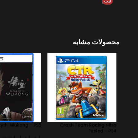
محصولات مشابه
Myth: Wukong – PS5
Crash Team Racing Nitro
Fueled – PS4
بازی
,
بازی پلی استیشن
,