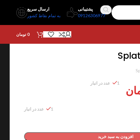
پشتیبانی
ارسال سریع
09126306977
به تمام نقاط کشور
0
تومان
Spla
Sp
1 عدد در انبار
ان
1 عدد در انبار
افزودن به سبد خرید