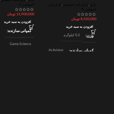
بازی
,
بازی پلی استیشن
,
بازی پلی
استیشن 5
استیشن 4
11,900,000
تومان
8,550,000
تومان
افزودن به سبد خرید
افزودن به سبد خرید
کمپانی سازنده
وزن
0.2 کیلوگرم
Game Science
کمپانی سازنده
Activision
,
ژانر
اکشن
Beenox
,
نقش آفرینی
ژانر
مسابقه ای
سال ساخت
024
سال ساخت
2019
امتیازات
8/10
امتیازات
9/10