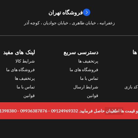
فروشگاه تهران
سال ساخت
2024
زعفرانیه ، خیابان طاهری ، خیابان جوادیان ، کوچه آذر
امتیازات
10/10
ها
دسترسی سریع
لینک های مفید
پرتخفیف ها
شرایط کالا
فروشگاه های ما
فروشگاه های ما
تماس با ما
پرتخفیف ها
د بازی
شرایط ارسال
تماس با ما
قوانین
قوانین
ی
رمایید. 09124969332 - 09936387876 - 09331398380