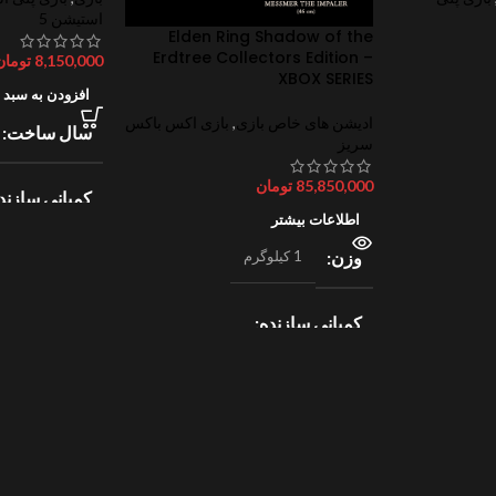
استیشن 5
Elden Ring Shadow of the
Erdtree Collectors Edition –
8,150,000
تومان
XBOX SERIES
افزودن به سبد 
ادیشن های خاص بازی
,
بازی اکس باکس
سال ساخت
سریز
85,850,000
تومان
کمپانی سازند
اطلاعات بیشتر
وزن
1 کیلوگرم
lectronic Arts
ژانر
ورزش
کمپانی سازنده
2
Bandai Namco
امتیازات
0
ژانر
جهان باز
,
نقش آفرینی