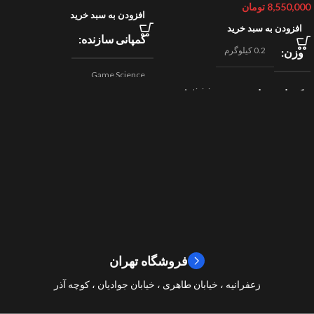
8,550,000
تومان
افزودن به سبد خرید
افزودن به سبد خرید
کمپانی سازنده
0.2 کیلوگرم
وزن
Game Science
Activision
کمپانی سازنده
,
اکشن
ژانر
Beenox
,
نقش آفرینی
مسابقه ای
ژانر
2024
سال ساخت
2019
سال ساخت
8/10
امتیازات
9/10
امتیازات
فروشگاه تهران
زعفرانیه ، خیابان طاهری ، خیابان جوادیان ، کوچه آذر