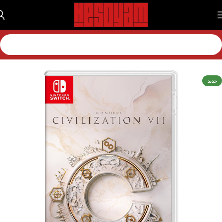
خانه
بازی
بازی نینتندو
بازی نینتندو سویچ 1
جدید