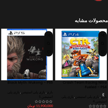
محصولات مشابه
Black Myth: Wukong – PS5
Crash Team Racing Nitro
Fueled – PS4
بازی
,
بازی پلی استیشن
,
بازی پلی
بازی
,
بازی پلی استیشن
,
بازی پلی
استیشن 5
استیشن 4
11,900,000
تومان