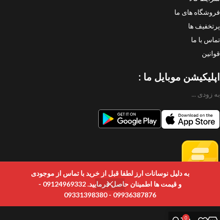
فروشگاه های ما
پرتخفیف ها
تماس با ما
قوانین
اپلیکیشن موبایل ما :
به زودی ...
به دلیل نوسانات ارز لطفا قبل از خرید با تماس از موجودی
و قیمت ها اطمینان حاصل فرمایید. 09124969332 -
09936387876 - 09331398380
0