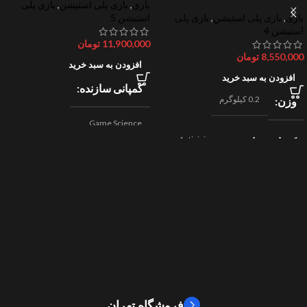
بازی
,
بازی پلی استیشن
,
بازی پلی
بازی
,
بازی پلی استیشن
,
بازی پلی
استیشن 5
استیشن 4
11,900,000
تومان
8,550,000
تومان
افزودن به سبد خرید
افزودن به سبد خرید
کمپانی سازنده
0.2 کیلوگرم
وزن
Game Science
Activision
کمپانی سازنده
,
اکشن
ژانر
Beenox
,
نقش آفرینی
مسابقه ای
ژانر
2024
سال ساخت
2019
سال ساخت
8/10
امتیازات
9/10
امتیازات
فروشگاه تهران