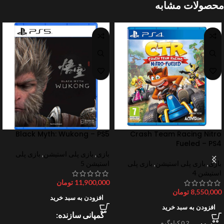
محصولات مشابه
Black Myth: Wukong – PS5
Crash Team Racing Nitro
Fueled – PS4
بازی
,
بازی پلی استیشن
,
بازی پلی
بازی
,
بازی پلی استیشن
,
بازی پلی
استیشن 5
استیشن 4
11,900,000
تومان
8,550,000
تومان
افزودن به سبد خرید
افزودن به سبد خرید
کمپانی سازنده
0.2 کیلوگرم