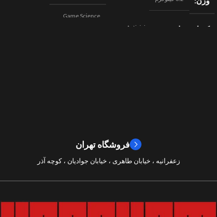
وزن
Game Science
Activision
کمپانی سازنده
,
اکشن
ژانر
Beenox
,
نقش آفرینی
مسابقه ای
ژانر
2024
سال ساخت
2019
سال ساخت
8/10
امتیازات
9/10
امتیازات
فروشگاه تهران
زعفرانیه ، خیابان طاهری ، خیابان جوادیان ، کوچه آذر