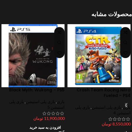
محصولات مشابه
Black Myth: Wukong – PS5
Crash Team Racing Nitro
Fueled – PS4
بازی
,
بازی پلی استیشن
,
بازی پلی
بازی
,
بازی پلی استیشن
,
بازی پلی
استیشن 5
استیشن 4
11,900,000
تومان
8,550,000
تومان
افزودن به سبد خرید