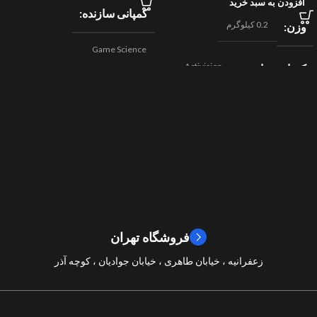
افزودن به سبد خرید
کمپانی سازنده
0.2 کیلوگرم
وزن
Game Science
Activision
کمپانی سازنده
,
اکشن
ژانر
Beenox
,
نقش آفرینی
مسابقه ای
ژانر
2024
سال ساخت
2019
سال ساخت
8/10
امتیازات
9/10
امتیازات
فروشگاه تهران
زعفرانیه ، خیابان طاهری ، خیابان جوادیان ، کوچه آذر