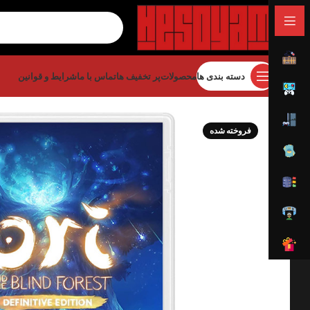
دسته بندی ها
محصولات
پر تخفیف ها
تماس با ما
شرایط و قوانین
خانه
بازی
بازی نینتندو
بازی نینتندو سویچ 1
tive Edition Nintendo
فروخته شده