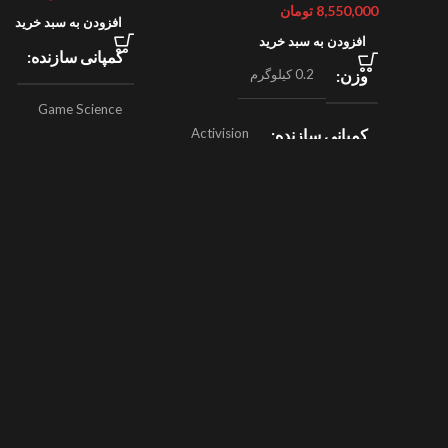
8,550,000
تومان
افزودن به سبد خرید
افزودن به سبد خرید
کمپانی سازنده
وزن
0.2 کیلوگرم
Game Science
کمپانی سازنده
Activision
,
ژانر
اکشن
Beenox
,
نقش آفرینی
ژانر
مسابقه ای
سال ساخت
024
سال ساخت
2019
امتیازات
8/10
امتیازات
9/10