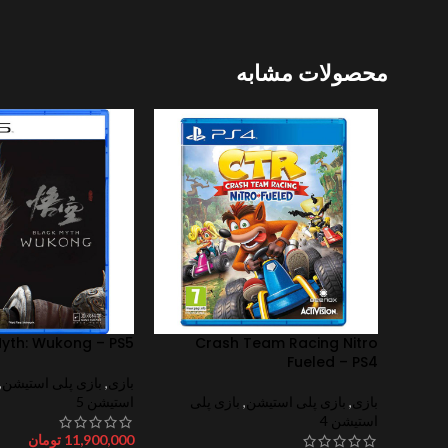
محصولات مشابه
Myth: Wukong – PS5
Crash Team Racing Nitro
Fueled – PS4
بازی
,
بازی پلی استیشن
,
بازی
,
بازی پلی استیشن
,
بازی پلی
استیشن 5
استیشن 4
11,900,000
تومان