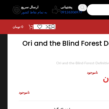
پشتیبانی
ارسال سریع
09126306977
به تمام نقاط کشور
0
تومان
Ori and the Blind Forest D
Ori-and-the-Blind-Forest-Definiti
ناموجود
ن
ناموجود