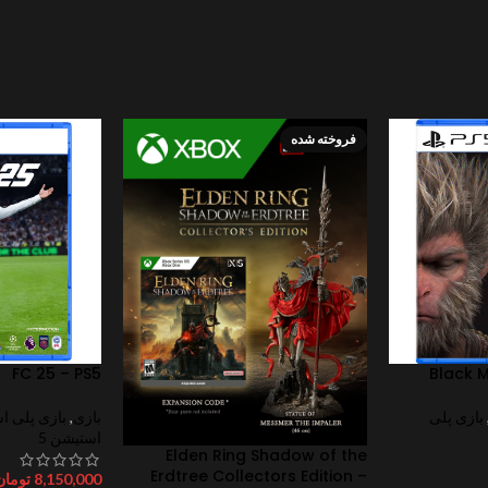
فروخته شده
FC 25 – PS5
Black 
بازی پلی
بازی
,
بازی پلی ا
استیشن 5
Elden Ring Shadow of the
Erdtree Collectors Edition –
8,150,000
تومان