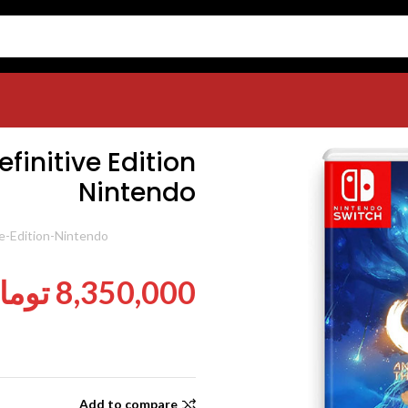
Ori and the Blind Forest Defini
efinitive Edition
Nintendo
شناسه محصول:
ve-Edition-Nintendo
8,350,000
توما
Add to compare