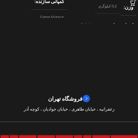
کمپانی سازنده
0.2 کیلوگرم
وزن
Game Science
Activision
کمپانی سازنده
,
اکشن
ژانر
Beenox
,
نقش آفرینی
مسابقه ای
ژانر
2024
سال ساخت
2019
سال ساخت
8/10
امتیازات
9/10
امتیازات
فروشگاه تهران
زعفرانیه ، خیابان طاهری ، خیابان جوادیان ، کوچه آذر