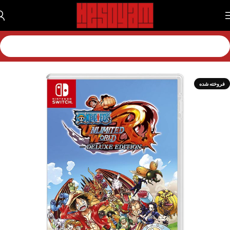
خانه
بازی
بازی نینتندو
بازی نینتندو سویچ 1
فروخته شده