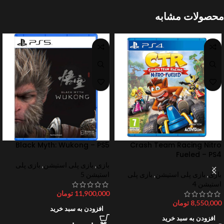
محصولات مشابه
Black Myth: Wukong – PS5
Crash Team Racing Nitro
Fueled – PS4
بازی
,
بازی پلی استیشن
,
بازی پلی
بازی
,
بازی پلی استیشن
,
بازی پلی
استیشن 5
استیشن 4
11,900,000
تومان
8,550,000
تومان
افزودن به سبد خرید
افزودن به سبد خرید