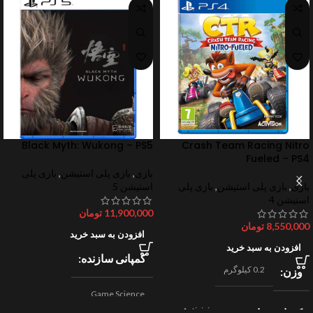
Black Myth: Wukong – PS5
Crash Team Racing Nitro
Fueled – PS4
بازی
,
بازی پلی استیشن
,
بازی پلی
بازی
,
بازی پلی استیشن
,
بازی پلی
استیشن 5
استیشن 4
11,900,000
تومان
8,550,000
تومان
افزودن به سبد خرید
افزودن به سبد خرید
کمپانی سازنده
0.2 کیلوگرم
وزن
Game Science
Activision
کمپانی سازنده