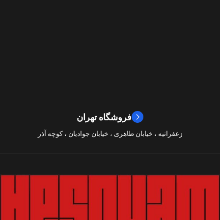
,
اکشن
ژانر
Beenox
,
نقش آفرینی
مسابقه ای
ژانر
2024
سال ساخت
2019
سال ساخت
8/10
امتیازات
9/10
امتیازات
فروشگاه تهران
زعفرانیه ، خیابان طاهری ، خیابان جوادیان ، کوچه آذر