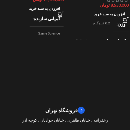
8,550,000
تومان
افزودن به سبد خرید
افزودن به سبد خرید
کمپانی سازنده
0.2 کیلوگرم
وزن
Game Science
Activision
کمپانی سازنده
,
اکشن
ژانر
Beenox
,
نقش آفرینی
مسابقه ای
ژانر
2024
سال ساخت
2019
سال ساخت
8/10
امتیازات
9/10
امتیازات
فروشگاه تهران
زعفرانیه ، خیابان طاهری ، خیابان جوادیان ، کوچه آذر