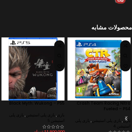
محصولات مشابه
Black Myth: Wukong – PS5
Crash Team Racing Nitro
Fueled – PS4
بازی
,
بازی پلی استیشن
,
بازی پلی
بازی
,
بازی پلی استیشن
,
بازی پلی
استیشن 5
استیشن 4
11,900,000
تومان