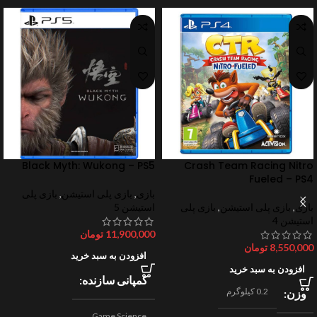
Black Myth: Wukong – PS5
Crash Team Racing Nitro
Fueled – PS4
بازی
,
بازی پلی استیشن
,
بازی پلی
بازی
,
بازی پلی استیشن
,
بازی پلی
استیشن 5
استیشن 4
11,900,000
تومان
8,550,000
تومان
افزودن به سبد خرید
افزودن به سبد خرید
کمپانی سازنده
0.2 کیلوگرم
وزن
Game Science