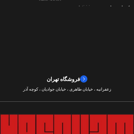
Activision
کمپانی سازنده
,
اکشن
ژانر
Beenox
,
نقش آفرینی
مسابقه ای
ژانر
2024
سال ساخت
2019
سال ساخت
8/10
امتیازات
9/10
امتیازات
فروشگاه تهران
زعفرانیه ، خیابان طاهری ، خیابان جوادیان ، کوچه آذر