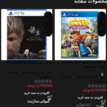
محصولات مشابه
Black Myth: Wukong – PS5
Crash Team Racing Nitro
Fueled – PS4
بازی
,
بازی پلی استیشن
,
بازی پلی
بازی
,
بازی پلی استیشن
,
بازی پلی
استیشن 5
استیشن 4
11,900,000
تومان
8,550,000
تومان
افزودن به سبد خرید
افزودن به سبد خرید
کمپانی سازنده
0.2 کیلوگرم
وزن