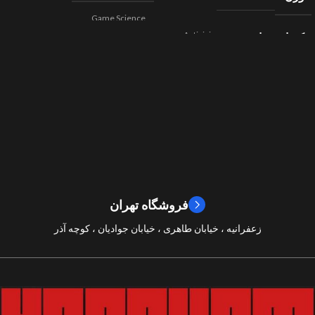
Game Science
Activision
کمپانی سازنده
,
اکشن
ژانر
Beenox
,
نقش آفرینی
مسابقه ای
ژانر
2024
سال ساخت
2019
سال ساخت
8/10
امتیازات
9/10
امتیازات
فروشگاه تهران
زعفرانیه ، خیابان طاهری ، خیابان جوادیان ، کوچه آذر