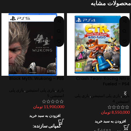
محصولات مشابه
Black Myth: Wukong – PS5
Crash Team Racing Nitro
Fueled – PS4
بازی
,
بازی پلی استیشن
,
بازی پلی
بازی
,
بازی پلی استیشن
,
بازی پلی
استیشن 5
استیشن 4
11,900,000
تومان
8,550,000
تومان
افزودن به سبد خرید
افزودن به سبد خرید
کمپانی سازنده
0.2 کیلوگرم