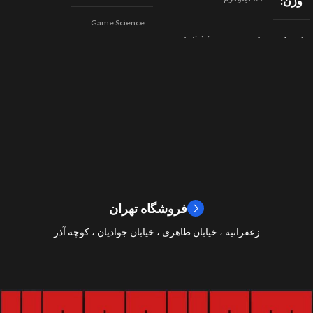
وزن
Game Science
Activision
کمپانی سازنده
,
اکشن
ژانر
Beenox
,
نقش آفرینی
مسابقه ای
ژانر
2024
سال ساخت
2019
سال ساخت
8/10
امتیازات
9/10
امتیازات
فروشگاه تهران
زعفرانیه ، خیابان طاهری ، خیابان جوادیان ، کوچه آذر