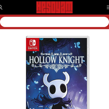
خانه
بازی
بازی نینتندو
بازی نینتندو سویچ 1