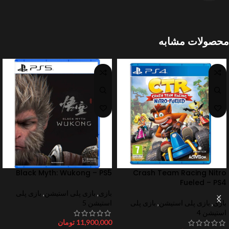
محصولات مشابه
Black Myth: Wukong – PS5
Crash Team Racing Nitro
Fueled – PS4
بازی
,
بازی پلی استیشن
,
بازی پلی
بازی
,
بازی پلی استیشن
,
بازی پلی
استیشن 5
استیشن 4
11,900,000
تومان