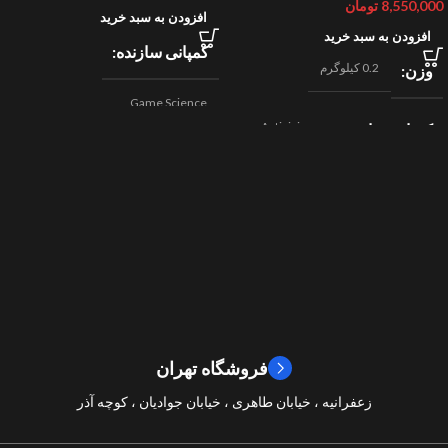
8,550,000
تومان
افزودن به سبد خرید
افزودن به سبد خرید
کمپانی سازنده
0.2 کیلوگرم
وزن
Game Science
Activision
کمپانی سازنده
,
اکشن
ژانر
Beenox
,
نقش آفرینی
مسابقه ای
ژانر
2024
سال ساخت
2019
سال ساخت
8/10
امتیازات
9/10
امتیازات
فروشگاه تهران
زعفرانیه ، خیابان طاهری ، خیابان جوادیان ، کوچه آذر