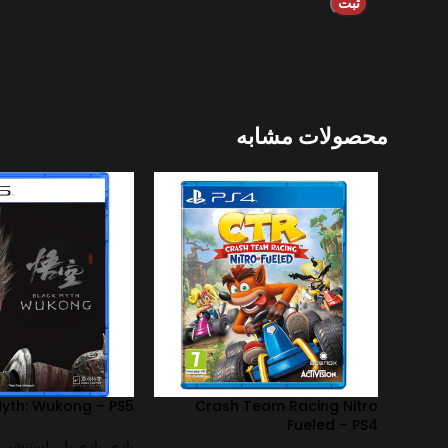
محصولات مشابه
Myth: Wukong – PS5
Crash Team Racing Nitro
Fueled – PS4
بازی
,
بازی پلی استیشن
,