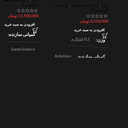
بازی
,
بازی پلی استیشن
,
بازی پلی
استیشن 5
استیشن 4
11,900,000
تومان
8,550,000
تومان
افزودن به سبد خرید
افزودن به سبد خرید
کمپانی سازنده
وزن
0.2 کیلوگرم
Game Science
کمپانی سازنده
Activision
,
ژانر
اکشن
Beenox
,
نقش آفرینی
ژانر
مسابقه ای
سال ساخت
024
سال ساخت
2019
امتیازات
8/10
امتیازات
9/10