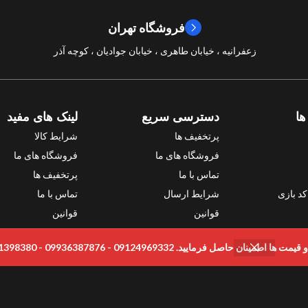
فروشگاه تهران
سال ساخت
2024
زعفرانیه ، خیابان طاهری ، خیابان جوادیان ، کوچه آذر
امتیازات
10/10
ها
دسترسی سریع
لینک های مفید
پرتخفیف ها
شرایط کالا
فروشگاه های ما
فروشگاه های ما
تماس با ما
پرتخفیف ها
د بازی
شرایط ارسال
تماس با ما
قوانین
قوانین
ی
رمایید. 09124969332 - 09936387876 - 09331398380