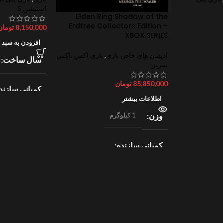
استیشن 5
Elden Ring Shadow of the
Erdtree Collectors Edition –
8,150,000
تومان
XBOX SERIES
افزودن به سبد 
ادیشن های خاص بازی
,
بازی اکس باکس
سال ساخت
سریز
85,850,000
تومان
کمپانی سازند
اطلاعات بیشتر
وزن
1 کیلوگرم
lectronic Arts
ژانر
ورزش
کمپانی سازنده
2
Bandai Namco
امتیازات
0
ژانر
جهان باز
,
نقش آفرینی