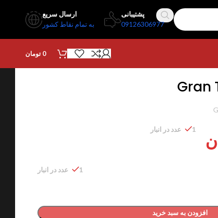
پشتیبانی
ارسال سریع
09126306977
به تمام نقاط کشور
0
تومان
Gran 
G
1 عدد در انبار
ن
1 عدد در انبار
افزودن به سبد خرید