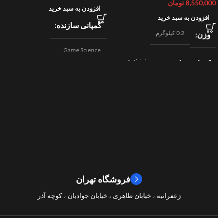
8,550,000
تومان
افزودن به سبد خرید
افزودن به سبد خرید
کمپانی سازنده
0.2 کیلوگرم
وزن
Game Science
Activision
کمپانی سازنده
,
اکشن
ژانر
Beenox
,
نقش آفرینی
مسابقه ای
ژانر
2024
سال ساخت
2019
سال ساخت
8/10
امتیازات
9/10
امتیازات
فروشگاه تهران
زعفرانیه ، خیابان طاهری ، خیابان جوادیان ، کوچه آذر