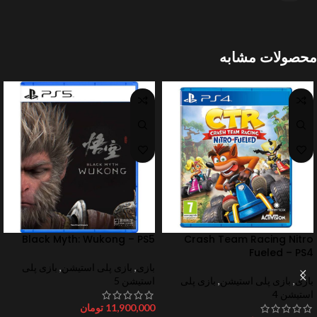
محصولات مشابه
Black Myth: Wukong – PS5
Crash Team Racing Nitro
Fueled – PS4
بازی
,
بازی پلی استیشن
,
بازی پلی
بازی
,
بازی پلی استیشن
,
بازی پلی
استیشن 5
استیشن 4
11,900,000
تومان