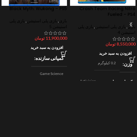
Black Myth: Wukong – PS5
Crash Team Racing Nitro
Fueled – PS4
بازی
,
بازی پلی استیشن
,
بازی پلی
بازی
,
بازی پلی استیشن
,
بازی پلی
استیشن 5
استیشن 4
11,900,000
تومان
8,550,000
تومان
افزودن به سبد خرید
افزودن به سبد خرید
کمپانی سازنده
0.2 کیلوگرم
وزن
Game Science
Activision
کمپانی سازنده
,
اکشن
ژانر
Beenox
,
نقش آفرینی
مسابقه ای
ژانر
2024
سال ساخت
2019
سال ساخت
8/10
امتیازات