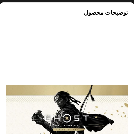
توضیحات محصول
بازی Ghost Of Tsushima Director’s
Cut کارکرده : تجربه‌ای حماسی و زیبا در
دنیای سامورایی