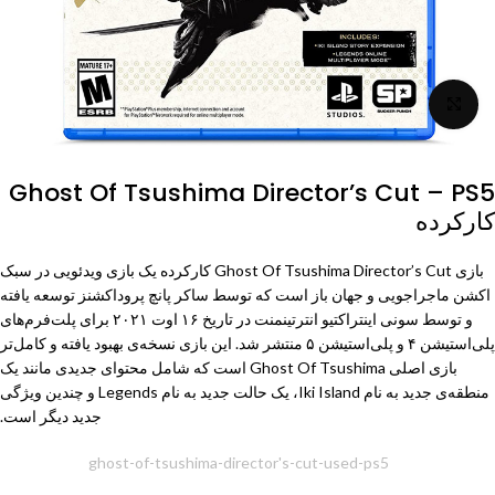
برای بزرگنمایی کلیک کنید
Ghost Of Tsushima Director’s Cut – PS5
کارکرده
بازی Ghost Of Tsushima Director’s Cut کارکرده یک بازی ویدئویی در سبک
اکشن ماجراجویی و جهان باز است که توسط ساکر پانچ پروداکشنز توسعه یافته
و توسط سونی اینتراکتیو انترتینمنت در تاریخ ۱۶ اوت ۲۰۲۱ برای پلت‌فرم‌های
پلی‌استیشن ۴ و پلی‌استیشن ۵ منتشر شد. این بازی نسخه‌ی بهبود یافته و کامل‌تر
بازی اصلی Ghost Of Tsushima است که شامل محتوای جدیدی مانند یک
منطقه‌ی جدید به نام Iki Island، یک حالت جدید به نام Legends و چندین ویژگی
جدید دیگر است.
شناسه محصول:
ghost-of-tsushima-director's-cut-used-ps5