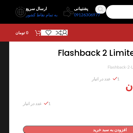
پشتیبانی
ارسال سریع
09126306977
به تمام نقاط کشور
0
تومان
Flashback 2 Limit
Flashback-2-
1 عدد در انبار
ن
1 عدد در انبار
افزودن به سبد خرید