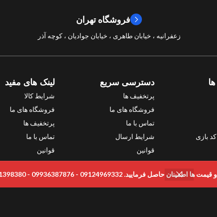
فروشگاه تهران
سال ساخت
2024
زعفرانیه ، خیابان طاهری ، خیابان جوادیان ، کوچه آذر
امتیازات
10/10
ها
دسترسی سریع
لینک های مفید
پرتخفیف ها
شرایط کالا
فروشگاه های ما
فروشگاه های ما
تماس با ما
پرتخفیف ها
د بازی
شرایط ارسال
تماس با ما
قوانین
قوانین
ی
رمایید. 09124969332 - 09936387876 - 09331398380