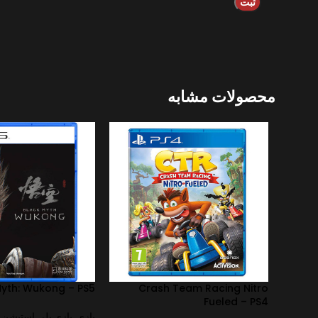
محصولات مشابه
Myth: Wukong – PS5
Crash Team Racing Nitro
Fueled – PS4
بازی
,
بازی پلی استیشن
,