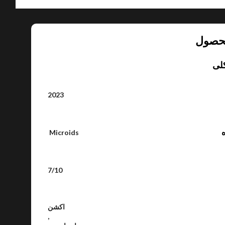
حصول
لی
2023
ه
Microids
7/10
اکشن
,