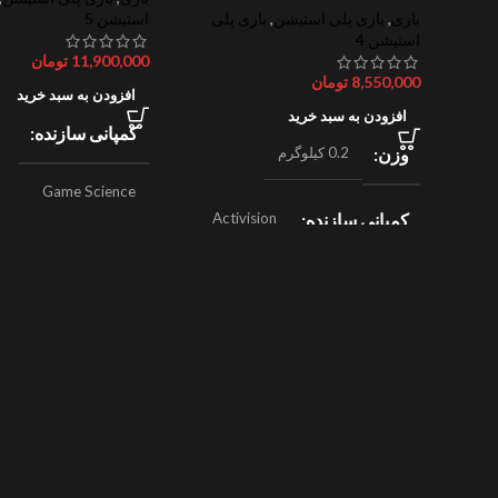
بازی
,
بازی پلی استیشن
,
بازی پلی
استیشن 5
استیشن 4
11,900,000
تومان
8,550,000
تومان
افزودن به سبد خرید
افزودن به سبد خرید
کمپانی سازنده
وزن
0.2 کیلوگرم
Game Science
کمپانی سازنده
Activision
,
ژانر
اکشن
Beenox
,
نقش آفرینی
ژانر
مسابقه ای
سال ساخت
024
سال ساخت
2019
امتیازات
8/10
امتیازات
9/10