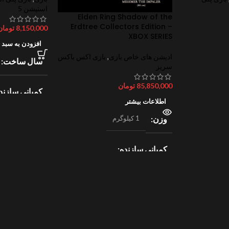
استیشن 5
Elden Ring Shadow of the
Erdtree Collectors Edition –
8,150,000
تومان
XBOX SERIES
افزودن به سبد 
ادیشن های خاص بازی
,
بازی اکس باکس
سال ساخت
سریز
85,850,000
تومان
کمپانی سازند
اطلاعات بیشتر
وزن
1 کیلوگرم
lectronic Arts
ژانر
ورزش
کمپانی سازنده
2
Bandai Namco
امتیازات
0
ژانر
جهان باز
,
نقش آفرینی