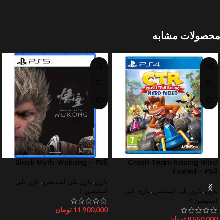
محصولات مشابه
Black Myth: Wukong – PS5
Crash Team Racing Nitro
Fueled – PS4
بازی
,
بازی پلی استیشن
,
بازی پلی
بازی
,
بازی پلی استیشن
,
بازی پلی
استیشن 5
استیشن 4
11,900,000
تومان
8,550,000
تومان