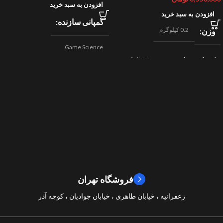
افزودن به سبد خرید
افزودن به سبد خرید
کمپانی سازنده
0.2 کیلوگرم
وزن
Game Science
Activision
کمپانی سازنده
,
اکشن
ژانر
Beenox
,
نقش آفرینی
مسابقه ای
ژانر
2024
سال ساخت
2019
سال ساخت
8/10
امتیازات
9/10
امتیازات
فروشگاه تهران
زعفرانیه ، خیابان طاهری ، خیابان جوادیان ، کوچه آذر