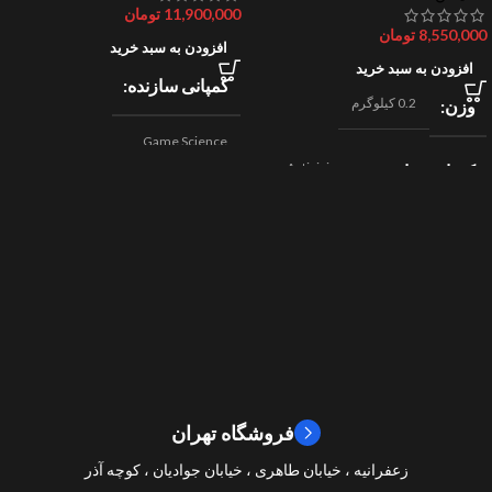
11,900,000
تومان
8,550,000
تومان
افزودن به سبد خرید
افزودن به سبد خرید
کمپانی سازنده
0.2 کیلوگرم
وزن
Game Science
Activision
کمپانی سازنده
,
اکشن
ژانر
Beenox
,
نقش آفرینی
مسابقه ای
ژانر
2024
سال ساخت
2019
سال ساخت
8/10
امتیازات
9/10
امتیازات
فروشگاه تهران
زعفرانیه ، خیابان طاهری ، خیابان جوادیان ، کوچه آذر