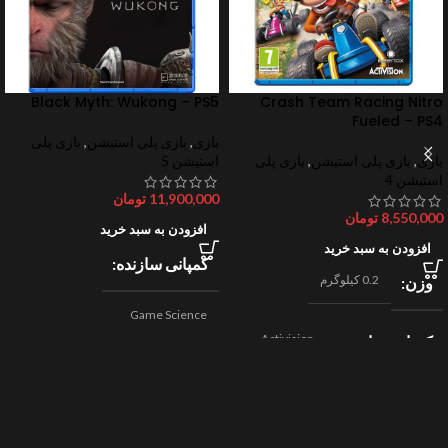
Black Myth: Wukong – PS5
Crash Team Racing Nitro
Fueled – PS4
بازی
,
بازی پلی استیشن
,
بازی پلی
بازی
,
بازی پلی استیشن
,
بازی پلی
استیشن 5
استیشن 4
11,900,000
تومان
8,550,000
تومان
افزودن به سبد خرید
افزودن به سبد خرید
کمپانی سازنده
0.2 کیلوگرم
وزن
Game Science
Activision
کمپانی سازنده
,
اکشن
ژانر
Beenox
,
نقش آفرینی
مسابقه ای
ژانر