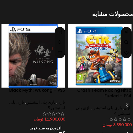
محصولات مشابه
Black Myth: Wukong – PS5
Crash Team Racing Nitro
Fueled – PS4
بازی
,
بازی پلی استیشن
,
بازی پلی
بازی
,
بازی پلی استیشن
,
بازی پلی
استیشن 5
استیشن 4
11,900,000
تومان
8,550,000
تومان
افزودن به سبد خرید