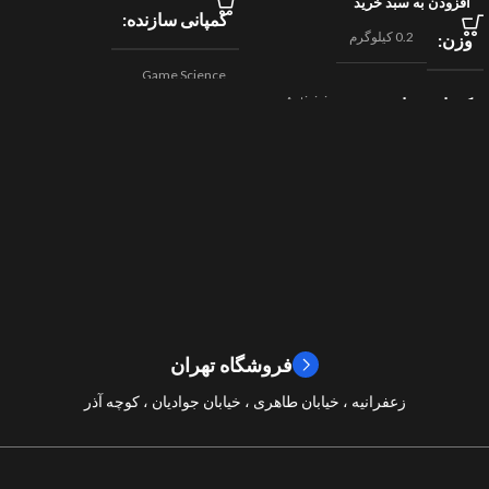
افزودن به سبد خرید
کمپانی سازنده
0.2 کیلوگرم
وزن
Game Science
Activision
کمپانی سازنده
,
اکشن
ژانر
Beenox
,
نقش آفرینی
مسابقه ای
ژانر
2024
سال ساخت
2019
سال ساخت
8/10
امتیازات
9/10
امتیازات
فروشگاه تهران
زعفرانیه ، خیابان طاهری ، خیابان جوادیان ، کوچه آذر