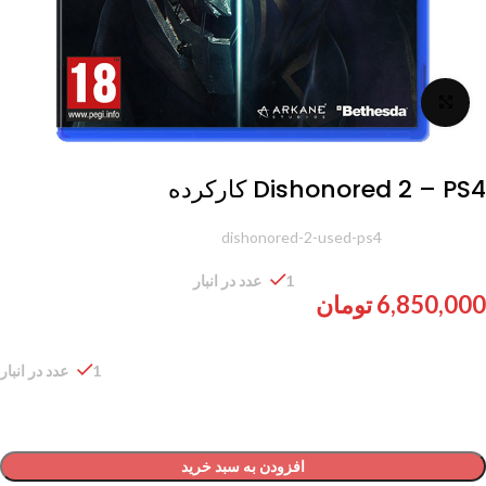
برای بزرگنمایی کلیک کنید
Dishonored 2 – PS4 کارکرده
شناسه محصول:
dishonored-2-used-ps4
1 عدد در انبار
6,850,000
تومان
1 عدد در انبار
افزودن به سبد خرید