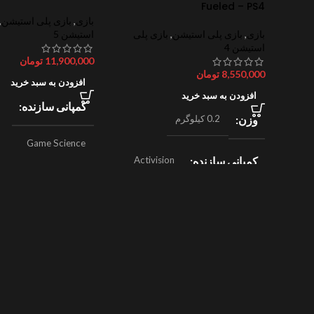
Fueled – PS4
بازی
,
بازی پلی استیشن
,
بازی
,
بازی پلی استیشن
,
بازی پلی
استیشن 5
استیشن 4
11,900,000
تومان
8,550,000
تومان
افزودن به سبد خرید
افزودن به سبد خرید
کمپانی سازنده
وزن
0.2 کیلوگرم
Game Science
کمپانی سازنده
Activision
,
ژانر
اکشن
Beenox
,
نقش آفرینی
ژانر
مسابقه ای
سال ساخت
024
سال ساخت
2019
امتیازات
8/10
امتیازات
9/10