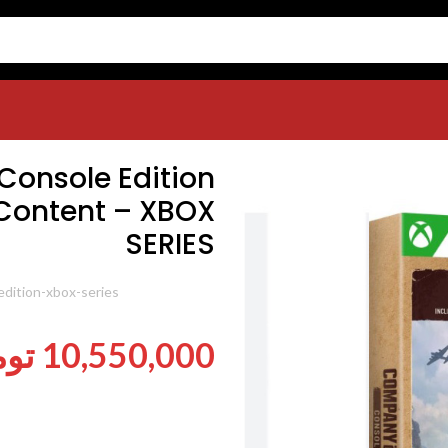
Company of Heroes 3 Console Edition with Bonus Launch
Console Edition
Content – XBOX
SERIES
شناسه محصول:
dition-xbox-series
10,550,000
توم