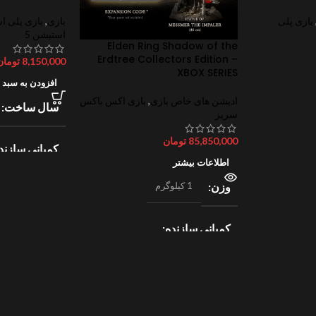
بازی پلی
بازی
,
بازی پلی ا
استیشن 5
Elden Ring Shadow of the
Erdtree Collectors Edition –
8,150,000
تومان
XBOX SERIES
افزودن به سبد 
ادیشن های خاص بازی
,
بازی اکس باکس
سال ساخت
سریز
85,850,000
تومان
کمپانی سازند
اطلاعات بیشتر
وزن
1 کیلوگرم
lectronic Arts
ژانر
ورزش
کمپانی سازنده
2
Bandai Namco
امتیازات
0
ژانر
جهان باز
,