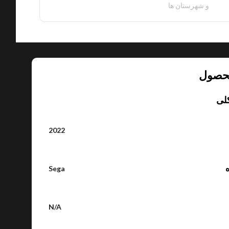
و شهرستان ها
حصول
لی
2022
ه
Sega
N/A