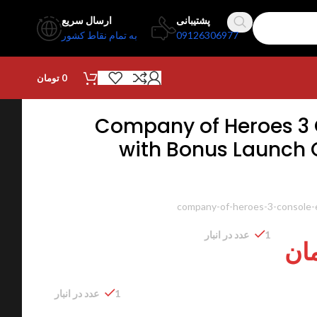
پشتیبانی
ارسال سریع
09126306977
به تمام نقاط کشور
0
تومان
Company of Heroes 3 
with Bonus Launch 
company-of-heroes-3-console-e
1 عدد در انبار
ان
1 عدد در انبار