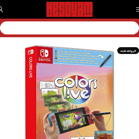
خانه
بازی
بازی نینتندو
بازی نینتندو سویچ 1
فروخته شده