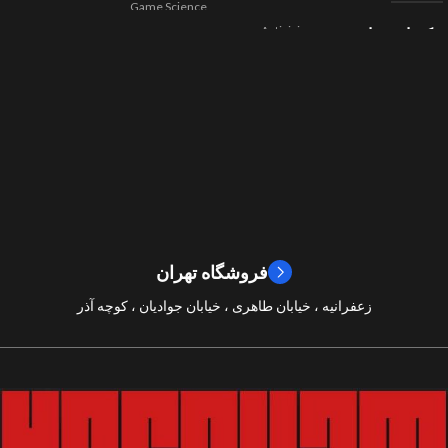
Game Science
Activision
کمپانی سازنده
,
اکشن
ژانر
Beenox
,
نقش آفرینی
مسابقه ای
ژانر
2024
سال ساخت
2019
سال ساخت
8/10
امتیازات
9/10
امتیازات
فروشگاه تهران
زعفرانیه ، خیابان طاهری ، خیابان جوادیان ، کوچه آذر