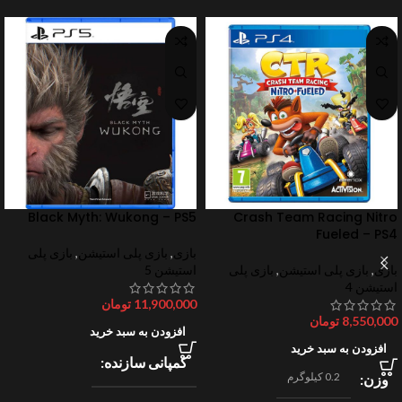
Black Myth: Wukong – PS5
Crash Team Racing Nitro
Fueled – PS4
بازی
,
بازی پلی استیشن
,
بازی پلی
بازی
,
بازی پلی استیشن
,
بازی پلی
استیشن 5
استیشن 4
11,900,000
تومان
8,550,000
تومان
افزودن به سبد خرید
افزودن به سبد خرید
کمپانی سازنده
0.2 کیلوگرم
وزن