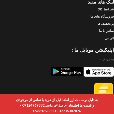
لینک های مفید
شرایط کالا
فروشگاه های ما
پرتخفیف ها
تماس با ما
قوانین
اپلیکیشن موبایل ما :
به زودی ...
به دلیل نوسانات ارز لطفا قبل از خرید با تماس از موجودی
و قیمت ها اطمینان حاصل فرمایید. 09124969332 -
09936387876 - 09331398380