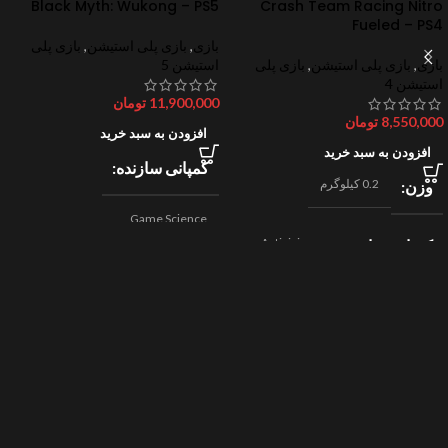
Black Myth: Wukong – PS5
Crash Team Racing Nitro
Fueled – PS4
بازی
,
بازی پلی استیشن
,
بازی پلی
بازی
,
بازی پلی استیشن
,
بازی پلی
استیشن 5
استیشن 4
11,900,000
تومان
8,550,000
تومان
افزودن به سبد خرید
افزودن به سبد خرید
کمپانی سازنده
0.2 کیلوگرم
وزن
Game Science
Activision
کمپانی سازنده
,
اکشن
ژانر
Beenox
,
نقش آفرینی
مسابقه ای
ژانر
2024
سال ساخت
2019
سال ساخت
8/10
امتیازات
9/10
امتیازات