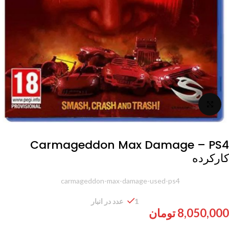
برای بزرگنمایی کلیک کنید
Carmageddon Max Damage – PS4
کارکرده
شناسه محصول:
carmageddon-max-damage-used-ps4
1 عدد در انبار
8,050,000
تومان