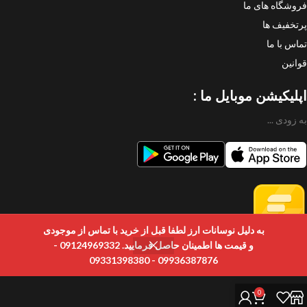
فروشگاه های ما
پرتخفیف ها
تماس با ما
قوانین
اپلیکیشن موبایل ما :
به زودی ...
به دلیل نوسانات ارز لطفا قبل از خرید با تماس از موجودی
و قیمت ها اطمینان حاصل فرمایید. 09124969332 -
09936387876 - 09331398380
0