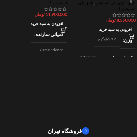
بازی
,
بازی پلی استیشن
,
بازی پلی
استیشن 5
استیشن 4
11,900,000
تومان
8,550,000
تومان
افزودن به سبد خرید
افزودن به سبد خرید
کمپانی سازنده
0.2 کیلوگرم
وزن
Game Science
Activision
کمپانی سازنده
,
اکشن
ژانر
Beenox
,
نقش آفرینی
مسابقه ای
ژانر
2024
سال ساخت
2019
سال ساخت
8/10
امتیازات
9/10
امتیازات
فروشگاه تهران