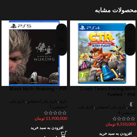
محصولات مشابه
Black Myth: Wukong – PS5
Crash Team Racing Nitro
Fueled – PS4
بازی
,
بازی پلی استیشن
,
بازی پلی
بازی
,
بازی پلی استیشن
,
بازی پلی
استیشن 5
استیشن 4
11,900,000
تومان
8,550,000
تومان
افزودن به سبد خرید
افزودن به سبد خرید