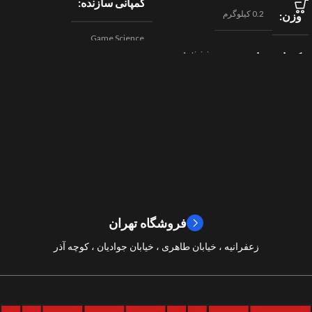
کمپانی سازنده
0.2 کیلوگرم
وزن
Game Science
Activision
کمپانی سازنده
,
اکشن
ژانر
Beenox
,
نقش آفرینی
مسابقه ای
ژانر
2024
سال ساخت
2019
سال ساخت
8/10
امتیازات
9/10
امتیازات
فروشگاه تهران
زعفرانیه ، خیابان طاهری ، خیابان جوادیان ، کوچه آذر