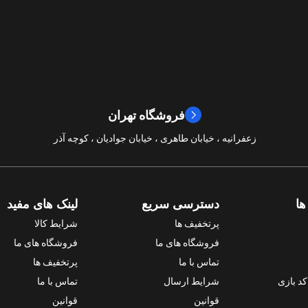
Bandai Namco
امتیازات
0
ژانر
جهان باز
,
نقش آفرینی
فروشگاه تهران
سال ساخت
2024
زعفرانیه ، خیابان طاهری ، خیابان جوادیان ، کوچه آذر
امتیازات
10/10
ها
دسترسی سریع
لینک های مفید
پرتخفیف ها
شرایط کالا
فروشگاه های ما
فروشگاه های ما
تماس با ما
پرتخفیف ها
د بازی
شرایط ارسال
تماس با ما
قوانین
قوانین