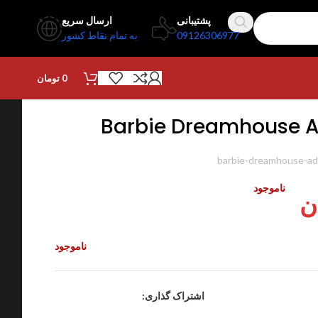
پشتیبانی
ارسال سریع
09126306977
به تمام نقاط کشور
0
تومان
Barbie Dreamhouse A
barbie-dreamhouse-ad
ناموجود
ن
ناموجود
اشتراک گذاری: