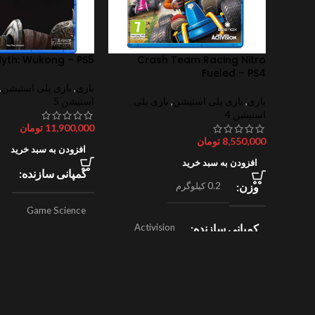
Myth: Wukong – PS5
Crash Team Racing Nitro
Fueled – PS4
بازی
,
بازی پلی استیشن
,
بازی
,
بازی پلی استیشن
,
بازی پلی
استیشن 5
استیشن 4
11,900,000
تومان
8,550,000
تومان
افزودن به سبد خرید
افزودن به سبد خرید
کمپانی سازنده
وزن
0.2 کیلوگرم
Game Science
کمپانی سازنده
Activision
,
ژانر
اکشن
Beenox
,
نقش آفرینی
ژانر
مسابقه ای
سال ساخت
024