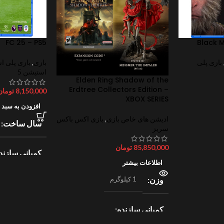
FC 25 – PS5
Black 
بازی پلی
بازی
,
بازی پلی ا
استیشن 5
Elden Ring Shadow of the
Erdtree Collectors Edition –
8,150,000
تومان
XBOX SERIES
افزودن به سبد 
ادیشن های خاص بازی
,
بازی اکس باکس
سال ساخت
سریز
85,850,000
تومان
کمپانی سازند
اطلاعات بیشتر
وزن
1 کیلوگرم
lectronic Arts
ژانر
ورزش
کمپانی سازنده
2