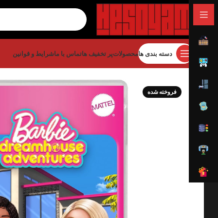
دسته بندی ها
محصولات
پر تخفیف ها
تماس با ما
شرایط و قوانین
خانه
بازی
بازی نینتندو
بازی نینتندو سویچ 1
use Adventures – NS
فروخته شده