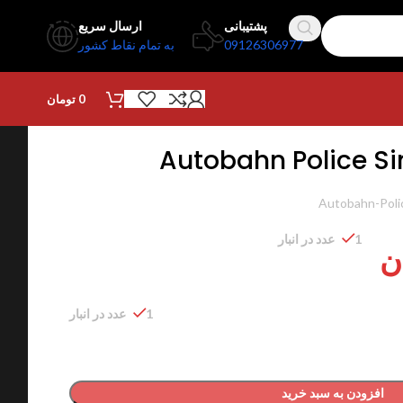
پشتیبانی
ارسال سریع
09126306977
به تمام نقاط کشور
0
تومان
Autobahn Police Si
Autobahn-Poli
1 عدد در انبار
ن
1 عدد در انبار
افزودن به سبد خرید