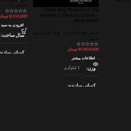
استیشن 5
Elden Ring Shadow of the
Erdtree Collectors Edition –
8,150,000
تومان
XBOX SERIES
افزودن به سبد 
ادیشن های خاص بازی
,
بازی اکس باکس
سال ساخت
سریز
85,850,000
تومان
کمپانی سازند
اطلاعات بیشتر
وزن
1 کیلوگرم
lectronic Arts
ژانر
ورزش
کمپانی سازنده
2
Bandai Namco
امتیازات
0
ژانر
جهان باز
,
نقش آفرینی