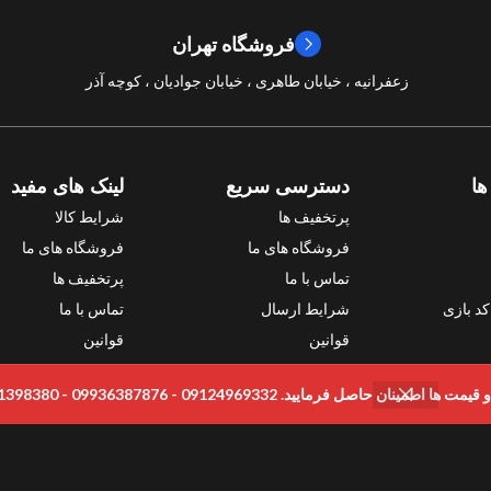
فروشگاه تهران
سال ساخت
2024
زعفرانیه ، خیابان طاهری ، خیابان جوادیان ، کوچه آذر
امتیازات
10/10
ها
دسترسی سریع
لینک های مفید
پرتخفیف ها
شرایط کالا
فروشگاه های ما
فروشگاه های ما
تماس با ما
پرتخفیف ها
د بازی
شرایط ارسال
تماس با ما
قوانین
قوانین
ی
رمایید. 09124969332 - 09936387876 - 09331398380