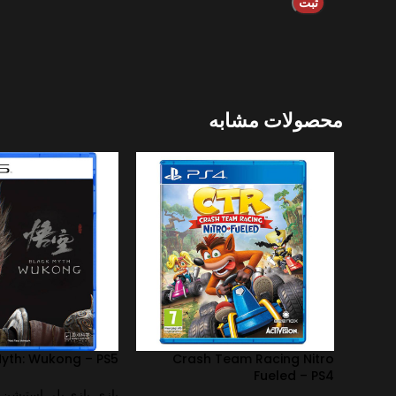
محصولات مشابه
Myth: Wukong – PS5
Crash Team Racing Nitro
Fueled – PS4
بازی
,
بازی پلی استیشن
,