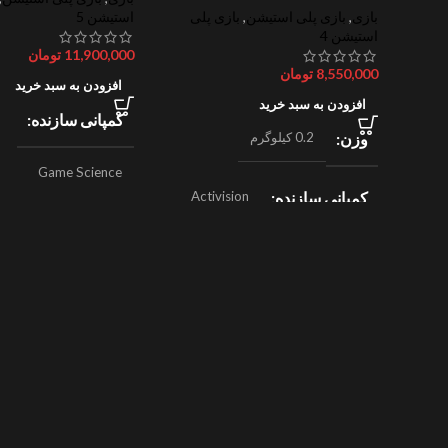
بازی
,
بازی پلی استیشن
,
بازی پلی
استیشن 5
استیشن 4
11,900,000
تومان
8,550,000
تومان
افزودن به سبد خرید
افزودن به سبد خرید
کمپانی سازنده
وزن
0.2 کیلوگرم
Game Science
کمپانی سازنده
Activision
,
ژانر
اکشن
Beenox
,
نقش آفرینی
ژانر
مسابقه ای
سال ساخت
024
سال ساخت
2019
امتیازات
8/10
امتیازات
9/10