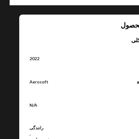
حصول
لی
2022
ه
Aerosoft
N/A
رانندگی
,