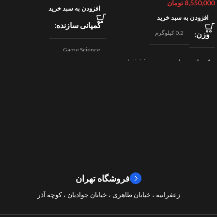
8,550,000
تومان
افزودن به سبد خرید
افزودن به سبد خرید
کمپانی سازنده
0.2 کیلوگرم
وزن
Game Science
Activision
کمپانی سازنده
,
اکشن
ژانر
Beenox
,
نقش آفرینی
مسابقه ای
ژانر
2024
سال ساخت
2019
سال ساخت
8/10
امتیازات
9/10
امتیازات
فروشگاه تهران
زعفرانیه ، خیابان طاهری ، خیابان جوادیان ، کوچه آذر