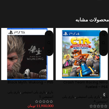
محصولات مشابه
Black Myth: Wukong – PS5
Crash Team Racing Nitro
Fueled – PS4
بازی
,
بازی پلی استیشن
,
بازی پلی
بازی
,
بازی پلی استیشن
,
بازی پلی
استیشن 5
استیشن 4
11,900,000
تومان